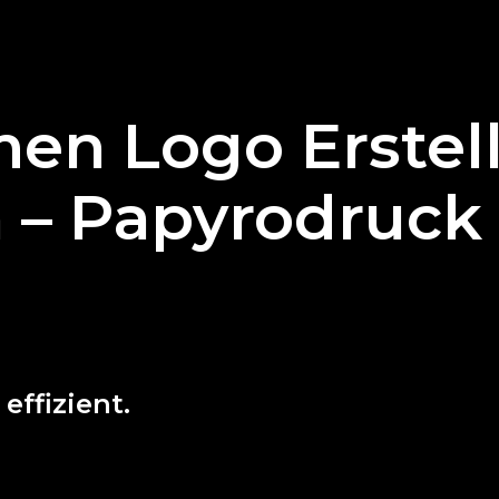
men Logo Erstel
n – Papyrodruck 
effizient.