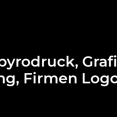
pyrodruck, Graf
ng, Firmen Log